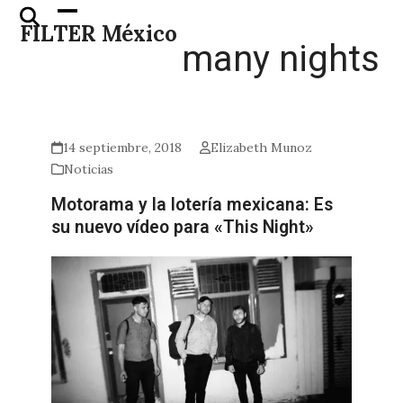
Skip
Open
Close
FILTER México
to
mobile
mobile
many nights
content
menu
menu
14 septiembre, 2018
Elizabeth Munoz
Noticias
Motorama y la lotería mexicana: Es
su nuevo vídeo para «This Night»