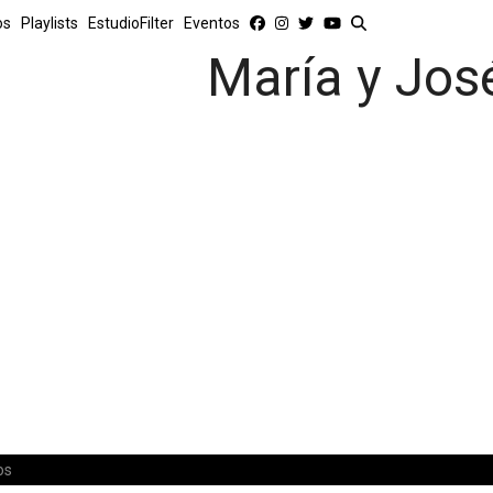
os
Playlists
EstudioFilter
Eventos
María y Jos
os