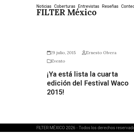
Skip
Noticias
Coberturas
Entrevistas
Reseñas
Conte
FILTER México
to
content
29 julio, 2015
Ernesto Olvera
Evento
¡Ya está lista la cuarta
edición del Festival Waco
2015!
FILTER MÉXICO 2026 - Todos los derechos reservad