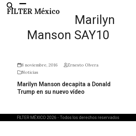
Skip
Open
Close
FILTER México
to
mobile
mobile
Marilyn
content
menu
menu
Manson SAY10
8 noviembre, 2016
Ernesto Olvera
Noticias
Marilyn Manson decapita a Donald
Trump en su nuevo vídeo
FILTER MÉXICO 2026 - Todos los derechos reservados