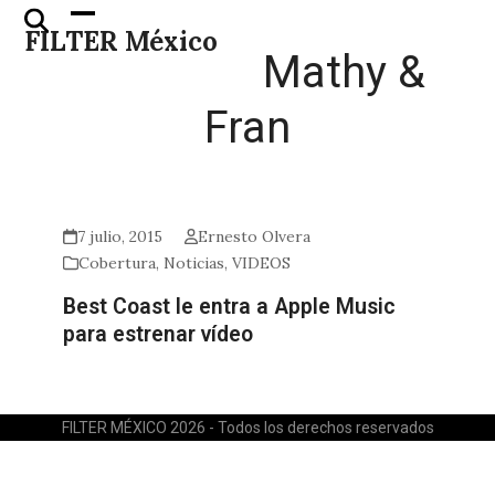
Skip
Open
Close
FILTER México
to
mobile
mobile
Mathy &
content
menu
menu
Fran
7 julio, 2015
Ernesto Olvera
Cobertura
,
Noticias
,
VIDEOS
Best Coast le entra a Apple Music
para estrenar vídeo
FILTER MÉXICO 2026 - Todos los derechos reservados