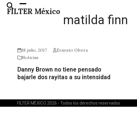
Skip
Open
Close
FILTER México
to
mobile
mobile
matilda finn
content
menu
menu
18 julio, 2017
Ernesto Olvera
Noticias
Danny Brown no tiene pensado
bajarle dos rayitas a su intensidad
FILTER MÉXICO 2026 - Todos los derechos reservados