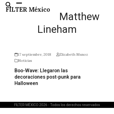
Skip
Open
Close
FILTER México
to
mobile
mobile
Matthew
content
menu
menu
Lineham
17 septiembre, 2018
Elizabeth Munoz
Noticias
Boo-Wave: Llegaron las
decoraciones post-punk para
Halloween
FILTER MÉXICO 2026 - Todos los derechos reservados