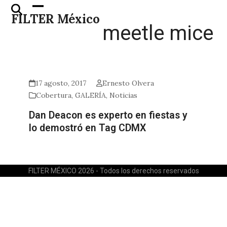
Skip
Open
Close
FILTER México
to
mobile
mobile
meetle mice
content
menu
menu
17 agosto, 2017
Ernesto Olvera
Cobertura
,
GALERÍA
,
Noticias
Dan Deacon es experto en fiestas y
lo demostró en Tag CDMX
FILTER MÉXICO 2026 - Todos los derechos reservados