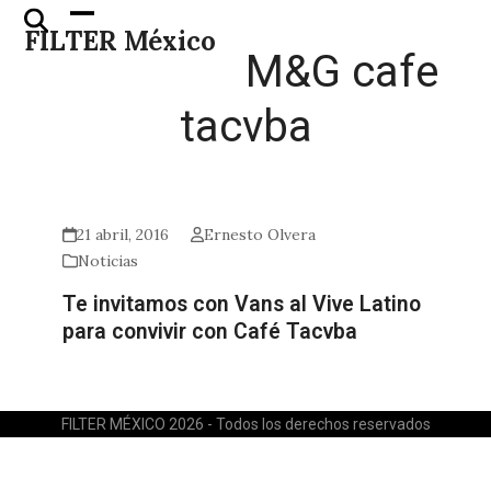
Skip
Open
Close
FILTER México
to
mobile
mobile
M&G cafe
content
menu
menu
tacvba
21 abril, 2016
Ernesto Olvera
Noticias
Te invitamos con Vans al Vive Latino
para convivir con Café Tacvba
FILTER MÉXICO 2026 - Todos los derechos reservados