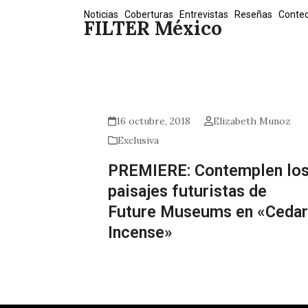
Skip
Noticias
Coberturas
Entrevistas
Reseñas
Conte
FILTER México
to
content
16 octubre, 2018
Elizabeth Munoz
Exclusiva
PREMIERE: Contemplen lo
paisajes futuristas de
Future Museums en «Cedar
Incense»