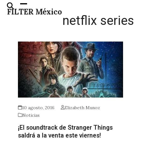
Skip
Open
Close
FILTER México
to
mobile
mobile
netflix series
content
menu
menu
10 agosto, 2016
Elizabeth Munoz
Noticias
¡El soundtrack de Stranger Things
saldrá a la venta este viernes!