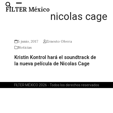
Skip
Open
Close
FILTER México
to
mobile
mobile
nicolas cage
content
menu
menu
5 junio, 2017
Ernesto Olvera
Noticias
Kristin Kontrol hará el soundtrack de
la nueva película de Nicolas Cage
FILTER MÉXICO 2026 - Todos los derechos reservados