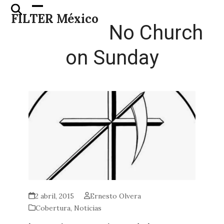
Skip
Open
Close
FILTER México
to
mobile
mobile
No Church
content
menu
menu
on Sunday
2 abril, 2015
Ernesto Olvera
Cobertura
,
Noticias