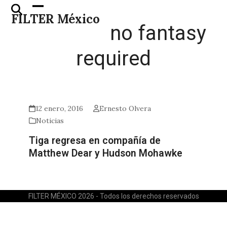
Skip
Open
Close
FILTER México
to
mobile
mobile
no fantasy
content
menu
menu
required
12 enero, 2016
Ernesto Olvera
Noticias
Tiga regresa en compañía de
Matthew Dear y Hudson Mohawke
FILTER MÉXICO 2026 - Todos los derechos reservados