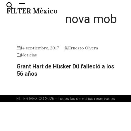
Skip
Open
Close
FILTER México
to
mobile
mobile
nova mob
content
menu
menu
14 septiembre, 2017
Ernesto Olvera
Noticias
Grant Hart de Hüsker Dü falleció a los
56 años
FILTER MÉXICO 2026 - Todos los derechos reservados