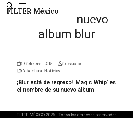
Skip
Open
Close
FILTER México
to
mobile
mobile
nuevo
content
menu
menu
album blur
19 febrero, 2015
foostudio
Cobertura
,
Noticias
¡Blur está de regreso! 'Magic Whip' es
el nombre de su nuevo álbum
FILTER MÉXICO 2026 - Todos los derechos reservados