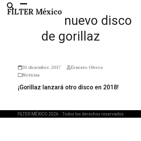
Skip
Open
Close
FILTER México
to
mobile
mobile
nuevo disco
content
menu
menu
de gorillaz
20 diciembre, 2017
Ernesto Olvera
Noticias
¡Gorillaz lanzará otro disco en 2018!
FILTER MÉXICO 2026 - Todos los derechos reservados