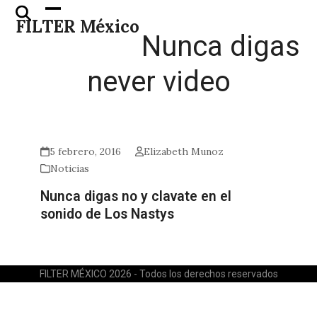
Skip
Open
Close
FILTER México
to
mobile
mobile
Nunca digas
content
menu
menu
never video
5 febrero, 2016
Elizabeth Munoz
Noticias
Nunca digas no y clavate en el
sonido de Los Nastys
FILTER MÉXICO 2026 - Todos los derechos reservados