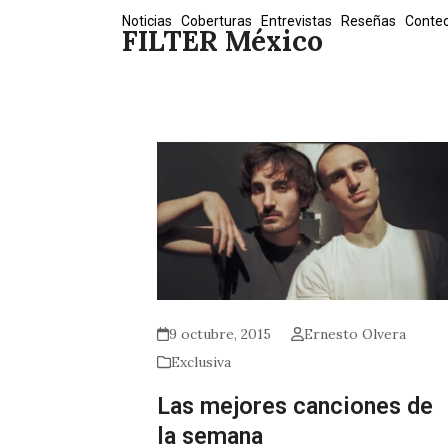
Skip
Noticias
Coberturas
Entrevistas
Reseñas
Conte
FILTER México
to
content
9 octubre, 2015
Ernesto Olvera
Exclusiva
Las mejores canciones de
la semana