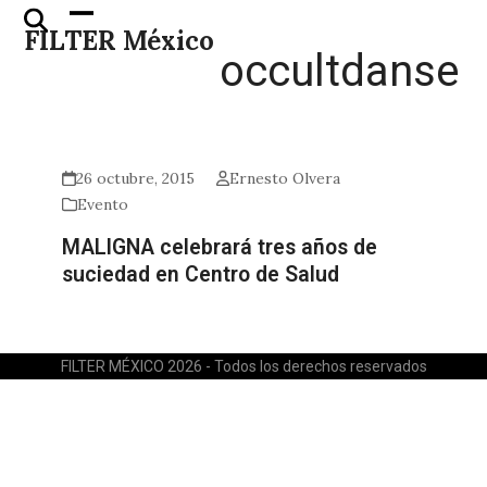
Skip
Open
Close
FILTER México
to
mobile
mobile
occultdanse
content
menu
menu
26 octubre, 2015
Ernesto Olvera
Evento
MALIGNA celebrará tres años de
suciedad en Centro de Salud
FILTER MÉXICO 2026 - Todos los derechos reservados