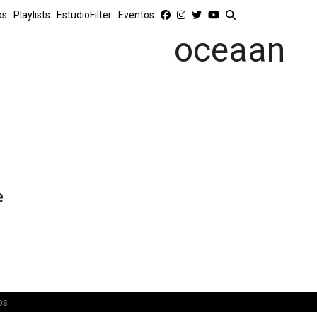
os
Playlists
EstudioFilter
Eventos
oceaan
e
os