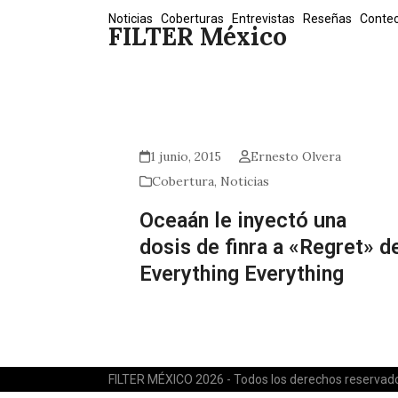
Skip
Noticias
Coberturas
Entrevistas
Reseñas
Conte
FILTER México
to
content
1 junio, 2015
Ernesto Olvera
Cobertura
,
Noticias
Oceaán le inyectó una
dosis de finra a «Regret» d
Everything Everything
FILTER MÉXICO 2026 - Todos los derechos reservad