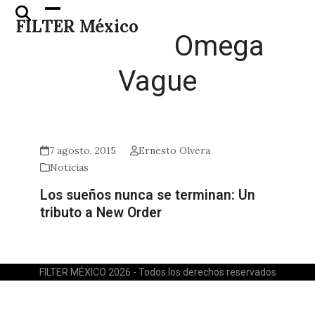
Skip
Open
Close
FILTER México
to
mobile
mobile
Omega
content
menu
menu
Vague
7 agosto, 2015
Ernesto Olvera
Noticias
Los sueños nunca se terminan: Un
tributo a New Order
FILTER MÉXICO 2026 - Todos los derechos reservados