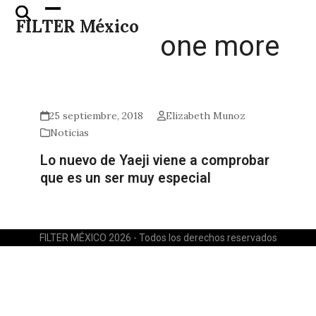
Skip
Open
Close
FILTER México
to
mobile
mobile
one more
content
menu
menu
25 septiembre, 2018
Elizabeth Munoz
Noticias
Lo nuevo de Yaeji viene a comprobar
que es un ser muy especial
FILTER MÉXICO 2026 - Todos los derechos reservados