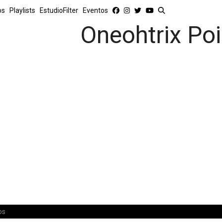
os
Playlists
EstudioFilter
Eventos
Oneohtrix Poi
os