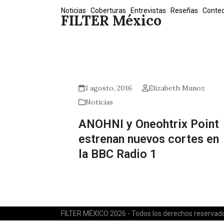
Skip
Noticias
Coberturas
Entrevistas
Reseñas
Conte
FILTER México
to
content
3 agosto, 2016
Elizabeth Munoz
Noticias
ANOHNI y Oneohtrix Point
estrenan nuevos cortes en
la BBC Radio 1
FILTER MÉXICO 2026 - Todos los derechos reservad