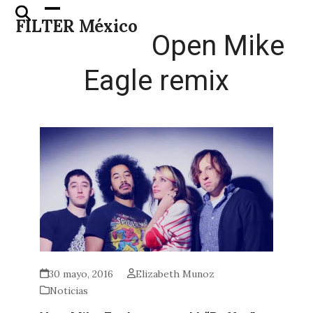
Skip
Open
Close
FILTER México
to
mobile
mobile
Open Mike
content
menu
menu
Eagle remix
30 mayo, 2016
Elizabeth Munoz
Noticias