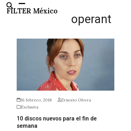
Skip
Open
Close
FILTER México
to
mobile
mobile
operant
content
menu
menu
16 febrero, 2018
Ernesto Olvera
Exclusiva
10 discos nuevos para el fin de
semana