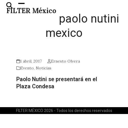
Skip
Open
Close
FILTER México
to
mobile
mobile
paolo nutini
content
menu
menu
mexico
1 abril, 2017
Ernesto Olvera
Evento
,
Noticias
Paolo Nutini se presentará en el
Plaza Condesa
FILTER MÉXICO 2026 - Todos los derechos reservados