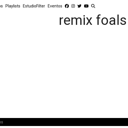
os
Playlists
EstudioFilter
Eventos
remix foals
os