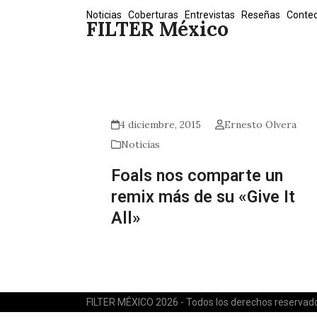
Skip
Noticias
Coberturas
Entrevistas
Reseñas
Conte
FILTER México
to
content
4 diciembre, 2015
Ernesto Olvera
Noticias
Foals nos comparte un
remix más de su «Give It
All»
FILTER MÉXICO 2026 - Todos los derechos reservad