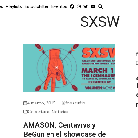
os
Playlists
EstudioFilter
Eventos
SXSW
4 marzo, 2015
foostudio
Cobertura
,
Noticias
AMASON, Centavrvs y
BeGun en el showcase de