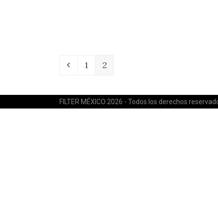
Anterior
Page
Page
1
2
FILTER MÉXICO 2026 - Todos los derechos reservad