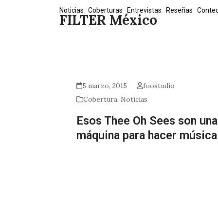
Skip
Noticias
Coberturas
Entrevistas
Reseñas
Conte
FILTER México
to
content
5 marzo, 2015
foostudio
Cobertura
,
Noticias
Esos Thee Oh Sees son una
máquina para hacer música