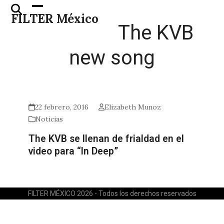
Skip
Open
Close
FILTER México
to
mobile
mobile
The KVB
content
menu
menu
new song
22 febrero, 2016
Elizabeth Munoz
Noticias
The KVB se llenan de frialdad en el
video para “In Deep”
FILTER MÉXICO 2026 - Todos los derechos reservados