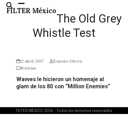
Skip
Open
Close
FILTER México
to
mobile
mobile
The Old Grey
content
menu
menu
Whistle Test
12 abril, 2017
Ernesto Olvera
Noticias
Wavves le hicieron un homenaje al
glam de los 80 con “Million Enemies”
FILTER MÉXICO 2026 - Todos los derechos reservados