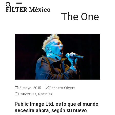
Skip
Open
Close
FILTER México
to
mobile
mobile
The One
content
menu
menu
18 mayo, 2015
Ernesto Olvera
Cobertura
,
Noticias
Public Image Ltd. es lo que el mundo
necesita ahora, según su nuevo