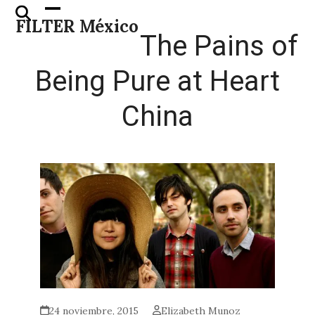
Skip
Open
Close
FILTER México
to
mobile
mobile
The Pains of
content
menu
menu
Being Pure at Heart
China
24 noviembre, 2015
Elizabeth Munoz