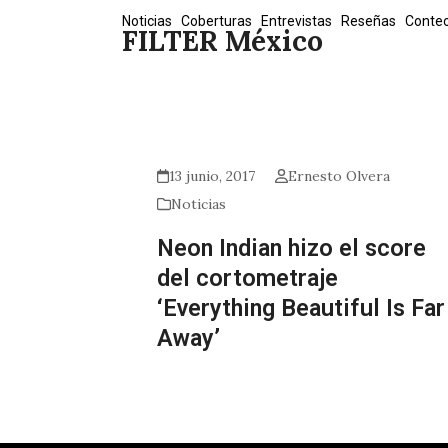
Skip
Noticias
Coberturas
Entrevistas
Reseñas
Conte
FILTER México
to
content
13 junio, 2017
Ernesto Olvera
Noticias
Neon Indian hizo el score
del cortometraje
‘Everything Beautiful Is Far
Away’