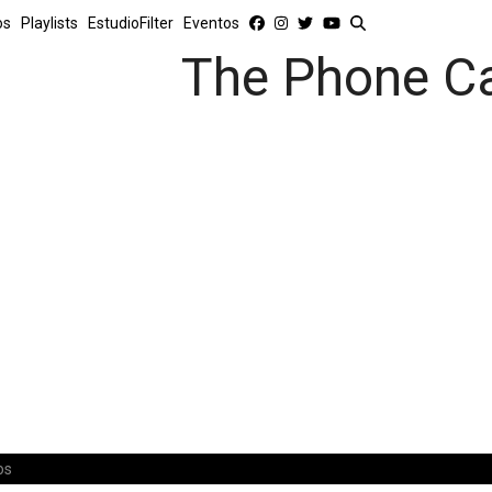
os
Playlists
EstudioFilter
Eventos
The Phone Ca
os