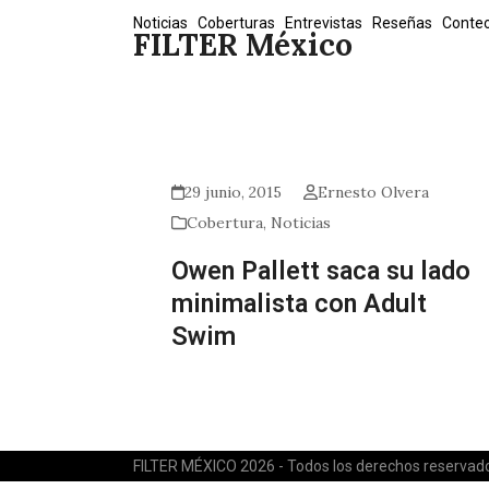
Skip
Noticias
Coberturas
Entrevistas
Reseñas
Conte
FILTER México
to
content
29 junio, 2015
Ernesto Olvera
Cobertura
,
Noticias
Owen Pallett saca su lado
minimalista con Adult
Swim
FILTER MÉXICO 2026 - Todos los derechos reservad