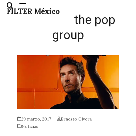
Skip
Open
Close
FILTER México
to
mobile
mobile
the pop
content
menu
menu
group
29 marzo, 2017
Ernesto Olvera
Noticias