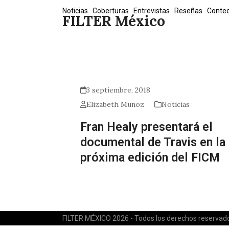
Skip
Noticias
Coberturas
Entrevistas
Reseñas
Conte
FILTER México
to
content
3 septiembre, 2018
Elizabeth Munoz
Noticias
Fran Healy presentará el
documental de Travis en la
próxima edición del FICM
FILTER MÉXICO 2026 - Todos los derechos reservad