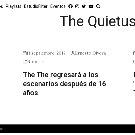
os
Playlists
EstudioFilter
Eventos
The Quietu
11 septiembre, 2017
Ernesto Olvera
Noticias
The The regresará a los
escenarios después de 16
años
os