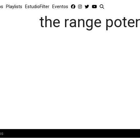
os
Playlists
EstudioFilter
Eventos
the range poten
os