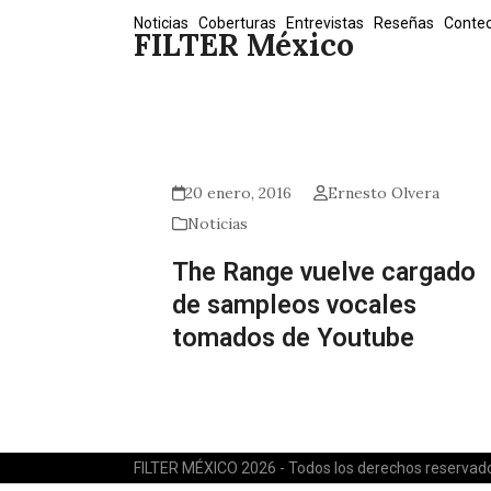
Skip
Noticias
Coberturas
Entrevistas
Reseñas
Conte
FILTER México
to
content
20 enero, 2016
Ernesto Olvera
Noticias
The Range vuelve cargado
de sampleos vocales
tomados de Youtube
FILTER MÉXICO 2026 - Todos los derechos reservad