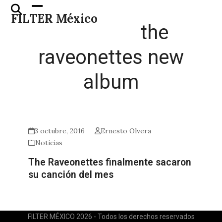
Skip
Open
Close
FILTER México
to
mobile
mobile
the
content
menu
menu
raveonettes new
album
3 octubre, 2016
Ernesto Olvera
Noticias
The Raveonettes finalmente sacaron
su canción del mes
FILTER MÉXICO 2026 - Todos los derechos reservados