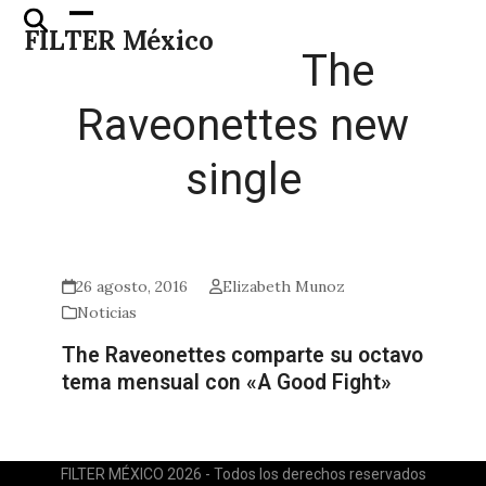
Skip
Open
Close
FILTER México
to
mobile
mobile
The
content
menu
menu
Raveonettes new
single
26 agosto, 2016
Elizabeth Munoz
Noticias
The Raveonettes comparte su octavo
tema mensual con «A Good Fight»
FILTER MÉXICO 2026 - Todos los derechos reservados