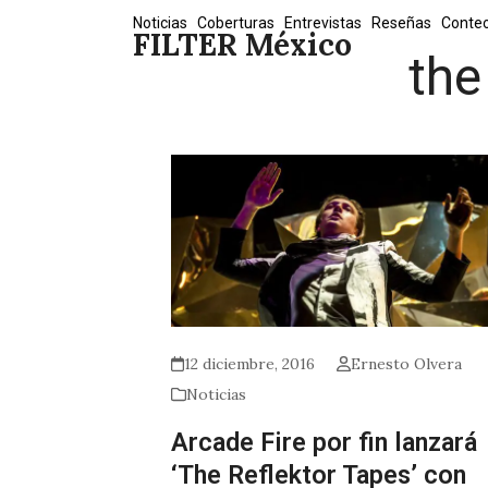
Skip
Noticias
Coberturas
Entrevistas
Reseñas
Conte
FILTER México
to
the
content
12 diciembre, 2016
Ernesto Olvera
Noticias
Arcade Fire por fin lanzará
‘The Reflektor Tapes’ con