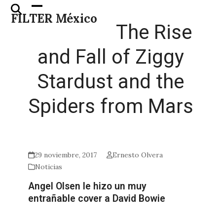
Skip
Open
Close
FILTER México
to
mobile
mobile
The Rise
content
menu
menu
and Fall of Ziggy
Stardust and the
Spiders from Mars
29 noviembre, 2017
Ernesto Olvera
Noticias
Angel Olsen le hizo un muy
entrañable cover a David Bowie