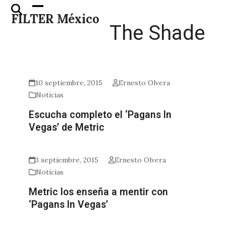
Skip
Open
Close
FILTER México
to
mobile
mobile
The Shade
content
menu
menu
10 septiembre, 2015
Ernesto Olvera
Noticias
Escucha completo el ‘Pagans In
Vegas’ de Metric
3 septiembre, 2015
Ernesto Olvera
Noticias
Metric los enseña a mentir con
‘Pagans In Vegas’