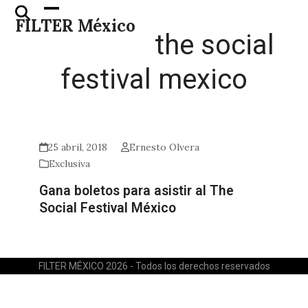
Skip
Open
Close
FILTER México
to
mobile
mobile
the social
content
menu
menu
festival mexico
25 abril, 2018
Ernesto Olvera
Exclusiva
Gana boletos para asistir al The
Social Festival México
FILTER MÉXICO 2026 - Todos los derechos reservados