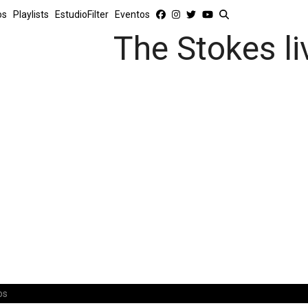
os
Playlists
EstudioFilter
Eventos
The Stokes li
os