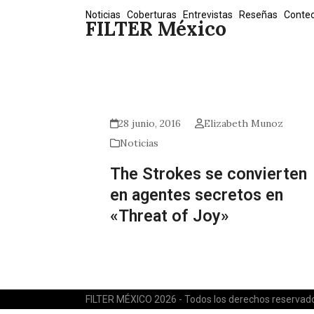
Skip
Noticias
Coberturas
Entrevistas
Reseñas
Conte
FILTER México
to
content
28 junio, 2016
Elizabeth Munoz
Noticias
The Strokes se convierten
en agentes secretos en
«Threat of Joy»
FILTER MÉXICO 2026 - Todos los derechos reservad