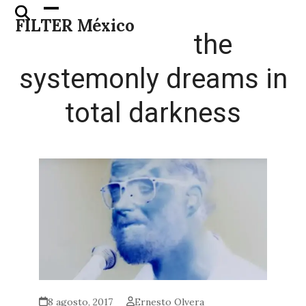
Skip
Open
Close
FILTER México
to
mobile
mobile
the
content
menu
menu
systemonly dreams in
total darkness
8 agosto, 2017
Ernesto Olvera