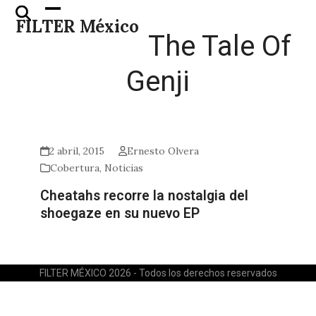
Skip
Open
Close
FILTER México
to
mobile
mobile
The Tale Of
content
menu
menu
Genji
2 abril, 2015
Ernesto Olvera
Cobertura
,
Noticias
Cheatahs recorre la nostalgia del
shoegaze en su nuevo EP
FILTER MÉXICO 2026 - Todos los derechos reservados