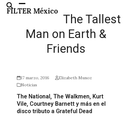
Skip
Open
Close
FILTER México
to
mobile
mobile
The Tallest
content
menu
menu
Man on Earth &
Friends
17 marzo, 2016
Elizabeth Munoz
Noticias
The National, The Walkmen, Kurt
Vile, Courtney Barnett y más en el
disco tributo a Grateful Dead