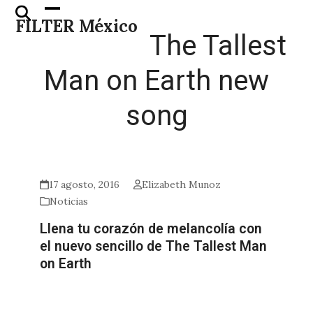
Skip
Open
Close
FILTER México
to
mobile
mobile
The Tallest
content
menu
menu
Man on Earth new
song
17 agosto, 2016
Elizabeth Munoz
Noticias
Llena tu corazón de melancolía con
el nuevo sencillo de The Tallest Man
on Earth