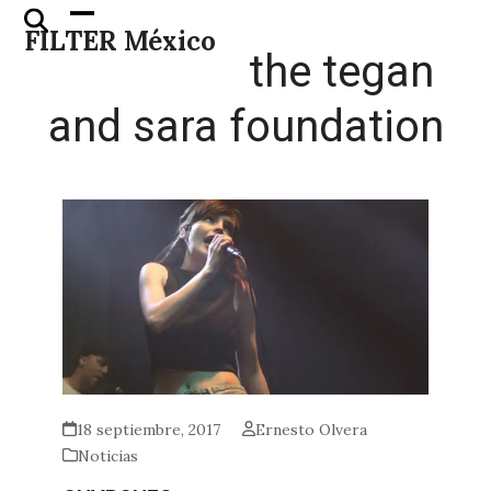
Skip
Open
Close
FILTER México
to
mobile
mobile
the tegan
content
menu
menu
and sara foundation
18 septiembre, 2017
Ernesto Olvera
Noticias