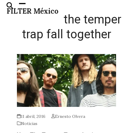
Skip
Open
Close
FILTER México
to
mobile
mobile
the temper
content
menu
menu
trap fall together
11 abril, 2016
Ernesto Olvera
Noticias